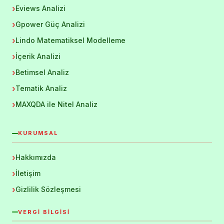
Eviews Analizi
Gpower Güç Analizi
Lindo Matematiksel Modelleme
İçerik Analizi
Betimsel Analiz
Tematik Analiz
MAXQDA ile Nitel Analiz
KURUMSAL
Hakkımızda
İletişim
Gizlilik Sözleşmesi
VERGI BILGISI