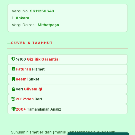
Vergi No:
9611250649
İl:
Ankara
Vergi Dairesi:
Mithatpaşa
GÜVEN & TAAHHÜT
%100
Gizlilik Garantisi
Faturalı
Hizmet
Resmi
Şirket
Veri
Güvenliği
2012'den
Beri
200+
Tamamlanan Analiz
Sunulan hizmetler danışmanlık kapsamındadır. Akademik