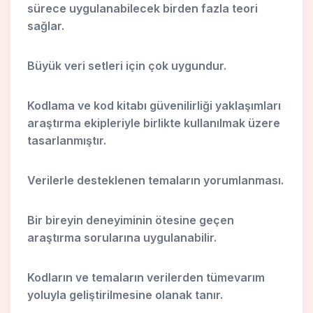
sürece uygulanabilecek birden fazla teori
sağlar.
Büyük veri setleri için çok uygundur.
Kodlama ve kod kitabı güvenilirliği yaklaşımları
araştırma ekipleriyle birlikte kullanılmak üzere
tasarlanmıştır.
Verilerle desteklenen temaların yorumlanması.
Bir bireyin deneyiminin ötesine geçen
araştırma sorularına uygulanabilir.
Kodların ve temaların verilerden tümevarım
yoluyla geliştirilmesine olanak tanır.