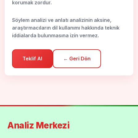
korumak zordur.
Söylem analizi ve anlatı analizinin aksine,
araştırmacıların dil kullanımı hakkında teknik
iddialarda bulunmasına izin vermez.
Teklif Al
← Geri Dön
Analiz Merkezi