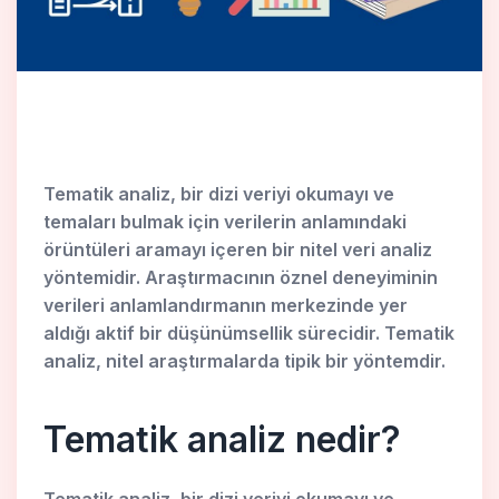
Tematik analiz, bir dizi veriyi okumayı ve
temaları bulmak için verilerin anlamındaki
örüntüleri aramayı içeren bir nitel veri analiz
yöntemidir. Araştırmacının öznel deneyiminin
verileri anlamlandırmanın merkezinde yer
aldığı aktif bir düşünümsellik sürecidir. Tematik
analiz, nitel araştırmalarda tipik bir yöntemdir.
Tematik analiz nedir?